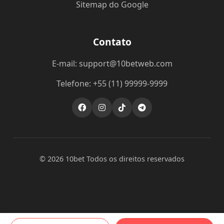
Sitemap do Google
Contato
E-mail: support@10betweb.com
Telefone: +55 (11) 99999-9999
© 2026 10bet Todos os direitos reservados