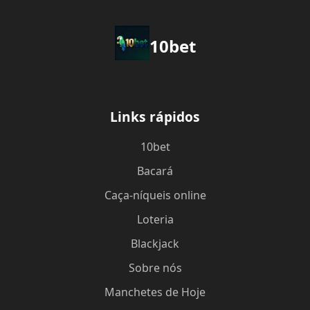
10bet
Links rápidos
10bet
Bacará
Caça-níqueis online
Loteria
Blackjack
Sobre nós
Manchetes de Hoje