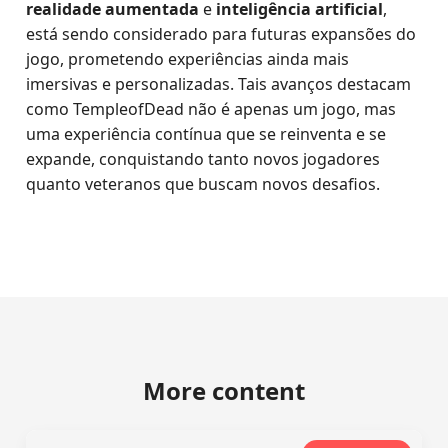
realidade aumentada
e
inteligência artificial
,
está sendo considerado para futuras expansões do
jogo, prometendo experiências ainda mais
imersivas e personalizadas. Tais avanços destacam
como TempleofDead não é apenas um jogo, mas
uma experiência contínua que se reinventa e se
expande, conquistando tanto novos jogadores
quanto veteranos que buscam novos desafios.
More content