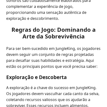
sonoros são cuidadosamente elaborados para
complementar a experiência de jogo,
proporcionando uma sensação autêntica de
exploração e descobrimento.
Regras do Jogo: Dominando a
Arte da Sobrevivência
Para ser bem-sucedido em JungleKing, os jogadores
devem seguir um conjunto de regras projetadas
para desafiar suas habilidades e estratégia. Aqui
estão os principais pontos que você precisa saber:
Exploração e Descoberta
A exploração é a chave do sucesso em JungleKing.
Os jogadores devem vasculhar cada canto da selva,
coletando recursos valiosos que os ajudarão a
sobreviver. Esses recursos incluem alimentos,