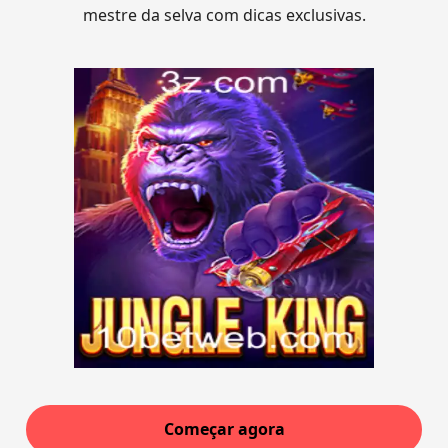
mestre da selva com dicas exclusivas.
Começar agora