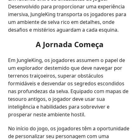
Desenvolvido para proporcionar uma experiência
imersiva, JungleKing transporta os jogadores para
um ambiente de selva rico em detalhes, onde
desafios e mistérios aguardam a cada esquina.
A Jornada Começa
Em JungleKing, os jogadores assumem o papel de
um explorador destemido que deve navegar por
terrenos traiçoeiros, superar obstáculos
formidáveis e desvendar os segredos escondidos
nas profundezas da selva. Equipado com mapas de
tesouro antigos, o jogador deve usar sua
inteligência e habilidades para sobreviver e
prosperar neste ambiente hostil.
No início do jogo, os jogadores têm a oportunidade
de personalizar seu personagem com uma