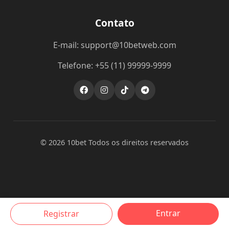
Contato
E-mail: support@10betweb.com
Telefone: +55 (11) 99999-9999
© 2026 10bet Todos os direitos reservados
Entrar
Registrar