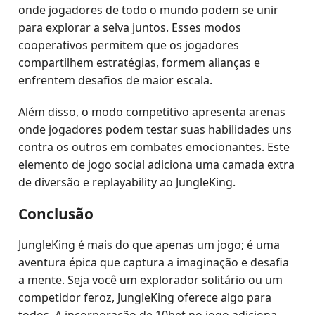
onde jogadores de todo o mundo podem se unir
para explorar a selva juntos. Esses modos
cooperativos permitem que os jogadores
compartilhem estratégias, formem alianças e
enfrentem desafios de maior escala.
Além disso, o modo competitivo apresenta arenas
onde jogadores podem testar suas habilidades uns
contra os outros em combates emocionantes. Este
elemento de jogo social adiciona uma camada extra
de diversão e replayability ao JungleKing.
Conclusão
JungleKing é mais do que apenas um jogo; é uma
aventura épica que captura a imaginação e desafia
a mente. Seja você um explorador solitário ou um
competidor feroz, JungleKing oferece algo para