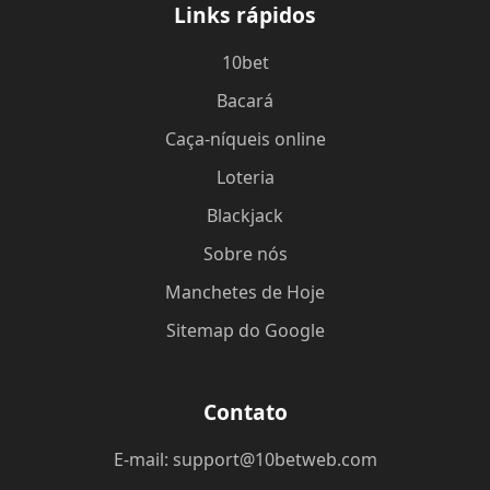
Links rápidos
10bet
Bacará
Caça-níqueis online
Loteria
Blackjack
Sobre nós
Manchetes de Hoje
Sitemap do Google
Contato
E-mail: support@10betweb.com