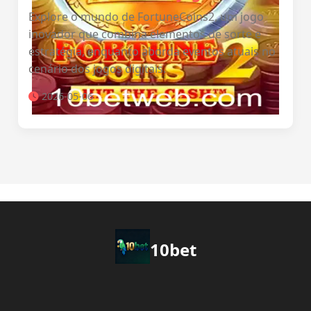
Explore o mundo de FortuneCoins2, um jogo
inovador que combina elementos de sorte e
estratégia, enquanto aborda eventos atuais no
cenário dos jogos digitais.
2026-05-06
10bet