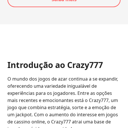
Introdução ao Crazy777
O mundo dos jogos de azar continua a se expandir,
oferecendo uma variedade inigualável de
experiências para os jogadores. Entre as opções
mais recentes e emocionantes está o Crazy777, um
jogo que combina estratégia, sorte e a emoção de
um jackpot. Com o aumento do interesse em jogos
de cassino online, o Crazy777 atrai uma base de