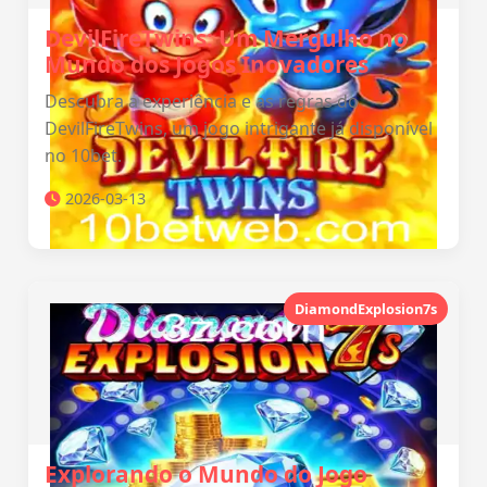
DevilFireTwins: Um Mergulho no
Mundo dos Jogos Inovadores
Descubra a experiência e as regras do
DevilFireTwins, um jogo intrigante já disponível
no 10bet.
2026-03-13
DiamondExplosion7s
Explorando o Mundo do Jogo