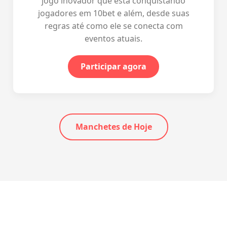
jogo inovador que está conquistando
jogadores em 10bet e além, desde suas
regras até como ele se conecta com
eventos atuais.
Participar agora
Manchetes de Hoje