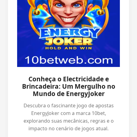
Conheça o Electricidade e
Brincadeira: Um Mergulho no
Mundo de EnergyJoker
Descubra o fascinante jogo de apostas
EnergyJoker com a marca 10bet,
explorando suas mecânicas, regras e o
impacto no cenário de jogos atual.