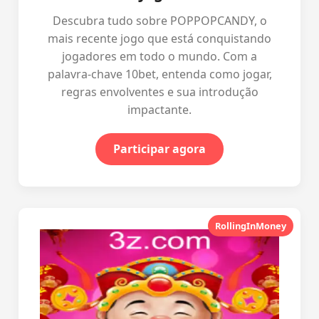
Descubra tudo sobre POPPOPCANDY, o
mais recente jogo que está conquistando
jogadores em todo o mundo. Com a
palavra-chave 10bet, entenda como jogar,
regras envolventes e sua introdução
impactante.
Participar agora
RollingInMoney