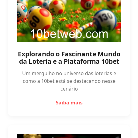
Explorando o Fascinante Mundo
da Loteria e a Plataforma 10bet
Um mergulho no universo das loterias e
como a 10bet está se destacando nesse
cenário
Saiba mais