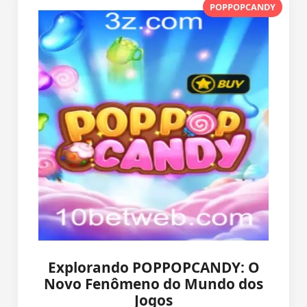
POPPOPCANDY
Explorando POPPOPCANDY: O
Novo Fenômeno do Mundo dos
Jogos