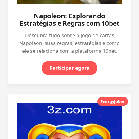
Napoleon: Explorando
Estratégias e Regras com 10bet
Descubra tudo sobre o jogo de cartas
Napoleon, suas regras, estratégias e como
ele se relaciona com a plataforma 10bet.
Participar agora
EnergyJoker