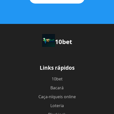
10bet
Links rápidos
10bet
Bacará
Caça-níqueis online
Loteria