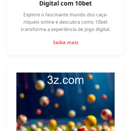
Digital com 10bet
Explore o fascinante mundo dos caça-
níqueis online e descubra como 10bet
transforma a experiência de jogo digital.
Saiba mais