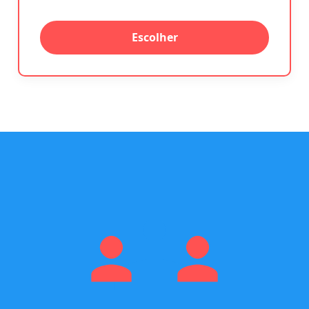
Escolher