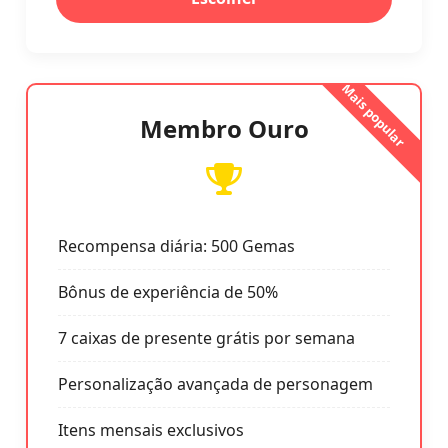
Mais popular
Membro Ouro
Recompensa diária: 500 Gemas
Bônus de experiência de 50%
7 caixas de presente grátis por semana
Personalização avançada de personagem
Itens mensais exclusivos