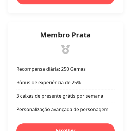
Membro Prata
Recompensa diária: 250 Gemas
Bônus de experiência de 25%
3 caixas de presente grátis por semana
Personalização avançada de personagem
Escolher