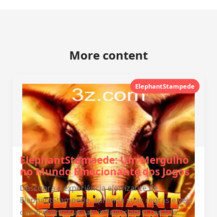
More content
ElephantStampede
ElephantStampede: Um Mergulho
no Mundo Emocionante dos Jogos
Descubra a experiência eletrizante de
ElephantStampede, aprenda suas regras e veja
como eventos atuais influenciam o cenário.