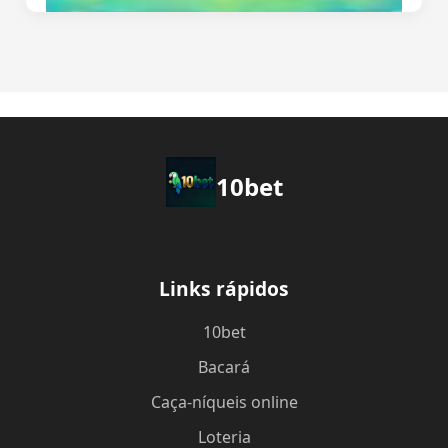
10bet
Links rápidos
10bet
Bacará
Caça-níqueis online
Loteria