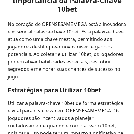
Importância da Palavra-Chave
10bet
No coração de OPENSESAMEMEGA está a inovadora
e essencial palavra-chave 10bet. Esta palavra-chave
atua como uma chave mestra, permitindo aos
jogadores desbloquear novos níveis e ganhos
potenciais. Ao coletar e utilizar 10bet, os jogadores
podem ativar habilidades especiais, descobrir
segredos e melhorar suas chances de sucesso no
jogo.
Estratégias para Utilizar 10bet
Utilizar a palavra-chave 10bet de forma estratégica
é vital para o sucesso em OPENSESAMEMEGA. Os
jogadores são incentivados a planejar
cuidadosamente quando e como ativar o 10bet,
pois cada uso pode ter um impacto significativo na