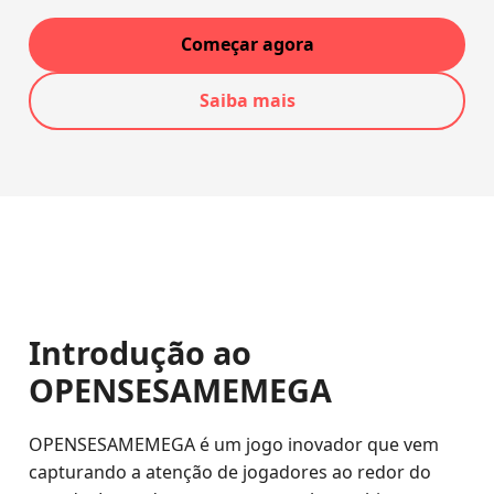
Começar agora
Saiba mais
Introdução ao
OPENSESAMEMEGA
OPENSESAMEMEGA é um jogo inovador que vem
capturando a atenção de jogadores ao redor do