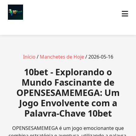
Início
/
Manchetes de Hoje
/ 2026-05-16
10bet - Explorando o
Mundo Fascinante de
OPENSESAMEMEGA: Um
Jogo Envolvente com a
Palavra-Chave 10bet
OPENSESAMEMEGA é um jogo emocionante que
combina estratégia e aventura, utilizando a palavra-