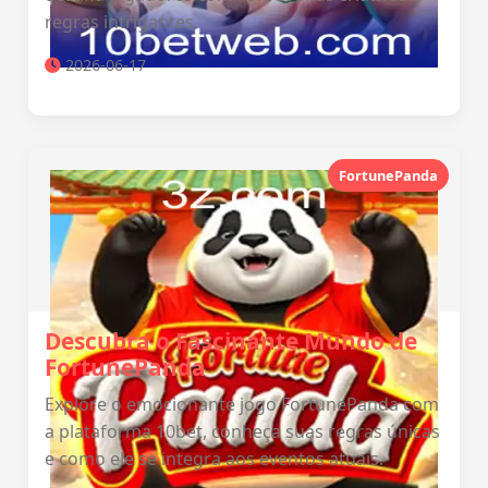
regras intrigantes.
2026-06-17
FortunePanda
Descubra o Fascinante Mundo de
FortunePanda
Explore o emocionante jogo FortunePanda com
a plataforma 10bet, conheça suas regras únicas
e como ele se integra aos eventos atuais.