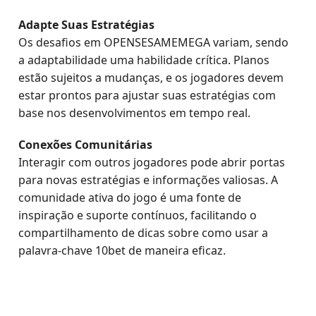
Adapte Suas Estratégias
Os desafios em OPENSESAMEMEGA variam, sendo
a adaptabilidade uma habilidade crítica. Planos
estão sujeitos a mudanças, e os jogadores devem
estar prontos para ajustar suas estratégias com
base nos desenvolvimentos em tempo real.
Conexões Comunitárias
Interagir com outros jogadores pode abrir portas
para novas estratégias e informações valiosas. A
comunidade ativa do jogo é uma fonte de
inspiração e suporte contínuos, facilitando o
compartilhamento de dicas sobre como usar a
palavra-chave 10bet de maneira eficaz.