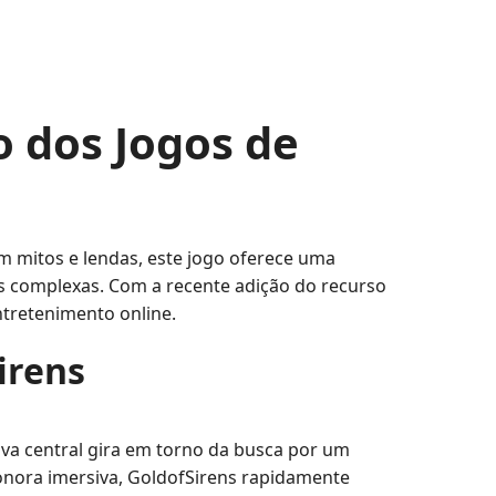
 dos Jogos de
 mitos e lendas, este jogo oferece uma
as complexas. Com a recente adição do recurso
ntretenimento online.
irens
tiva central gira em torno da busca por um
onora imersiva, GoldofSirens rapidamente