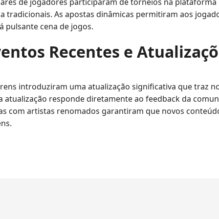
ares de jogadores participaram de torneios na plataforma
 tradicionais. As apostas dinâmicas permitiram aos jogad
já pulsante cena de jogos.
entos Recentes e Atualizaç
ens introduziram uma atualização significativa que traz 
sta atualização responde diretamente ao feedback da comun
ias com artistas renomados garantiram que novos conteúdo
ens.