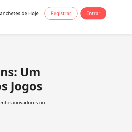
anchetes de Hoje
Registrar
Entrar
ens: Um
s Jogos
entos inovadores no