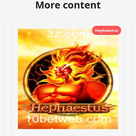
More content
Hephaestus