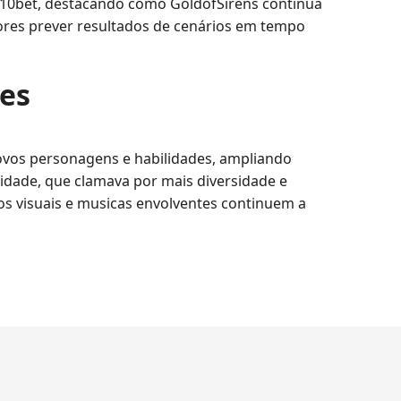
 10bet, destacando como GoldofSirens continua
ores prever resultados de cenários em tempo
ões
novos personagens e habilidades, ampliando
idade, que clamava por mais diversidade e
s visuais e musicas envolventes continuem a