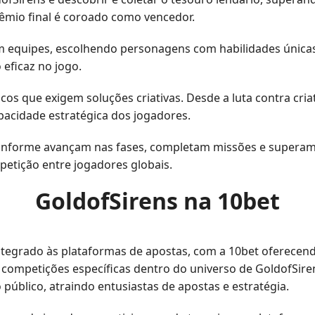
prêmio final é coroado como vencedor.
equipes, escolhendo personagens com habilidades únicas
eficaz no jogo.
icos que exigem soluções criativas. Desde a luta contra cri
pacidade estratégica dos jogadores.
forme avançam nas fases, completam missões e superam a
etição entre jogadores globais.
GoldofSirens na 10bet
ntegrado às plataformas de apostas, com a 10bet oferecen
ompetições específicas dentro do universo de GoldofSirens
úblico, atraindo entusiastas de apostas e estratégia.