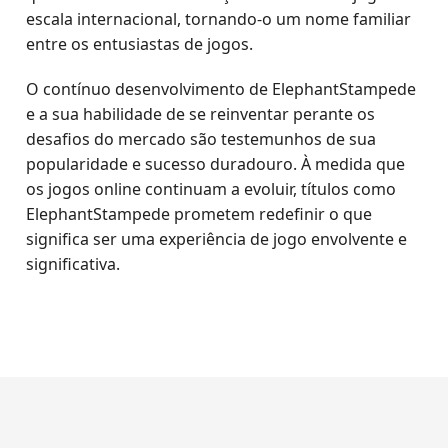
escala internacional, tornando-o um nome familiar
entre os entusiastas de jogos.
O contínuo desenvolvimento de ElephantStampede
e a sua habilidade de se reinventar perante os
desafios do mercado são testemunhos de sua
popularidade e sucesso duradouro. À medida que
os jogos online continuam a evoluir, títulos como
ElephantStampede prometem redefinir o que
significa ser uma experiência de jogo envolvente e
significativa.