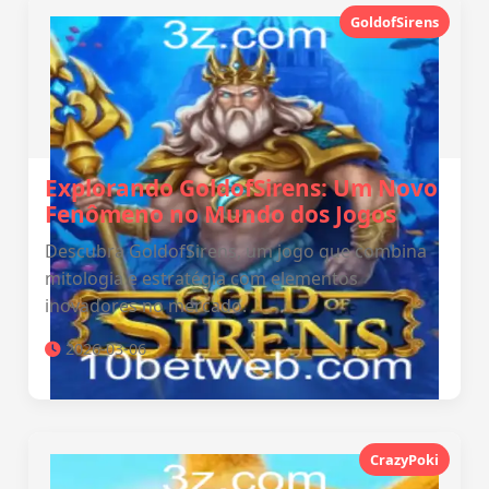
GoldofSirens
Explorando GoldofSirens: Um Novo
Fenômeno no Mundo dos Jogos
Descubra GoldofSirens, um jogo que combina
mitologia e estratégia com elementos
inovadores no mercado.
2026-03-06
CrazyPoki