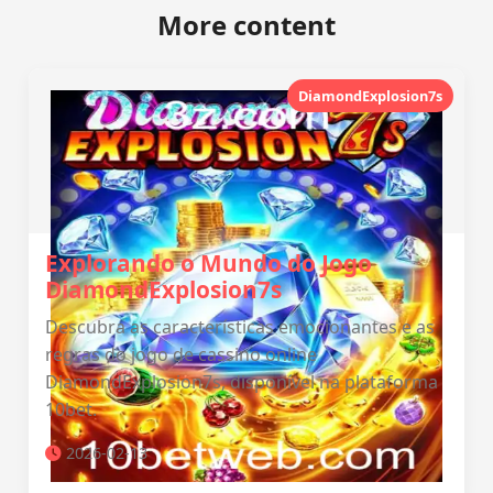
More content
DiamondExplosion7s
Explorando o Mundo do Jogo
DiamondExplosion7s
Descubra as características emocionantes e as
regras do jogo de cassino online
DiamondExplosion7s, disponível na plataforma
10bet.
2026-02-13