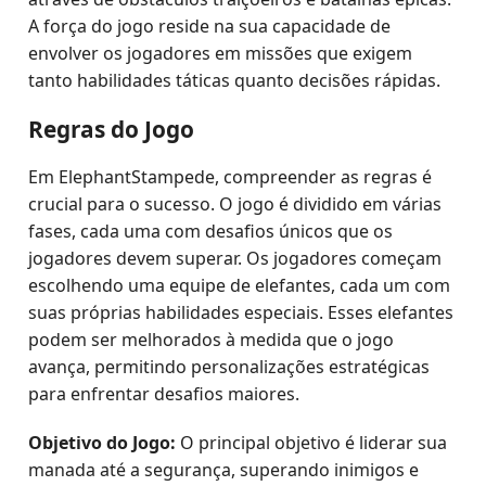
A força do jogo reside na sua capacidade de
envolver os jogadores em missões que exigem
tanto habilidades táticas quanto decisões rápidas.
Regras do Jogo
Em ElephantStampede, compreender as regras é
crucial para o sucesso. O jogo é dividido em várias
fases, cada uma com desafios únicos que os
jogadores devem superar. Os jogadores começam
escolhendo uma equipe de elefantes, cada um com
suas próprias habilidades especiais. Esses elefantes
podem ser melhorados à medida que o jogo
avança, permitindo personalizações estratégicas
para enfrentar desafios maiores.
Objetivo do Jogo:
O principal objetivo é liderar sua
manada até a segurança, superando inimigos e