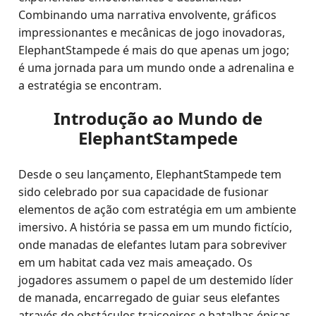
Combinando uma narrativa envolvente, gráficos
impressionantes e mecânicas de jogo inovadoras,
ElephantStampede é mais do que apenas um jogo;
é uma jornada para um mundo onde a adrenalina e
a estratégia se encontram.
Introdução ao Mundo de
ElephantStampede
Desde o seu lançamento, ElephantStampede tem
sido celebrado por sua capacidade de fusionar
elementos de ação com estratégia em um ambiente
imersivo. A história se passa em um mundo fictício,
onde manadas de elefantes lutam para sobreviver
em um habitat cada vez mais ameaçado. Os
jogadores assumem o papel de um destemido líder
de manada, encarregado de guiar seus elefantes
através de obstáculos traiçoeiros e batalhas épicas.