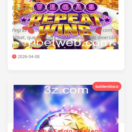
Explore o emocionante mundo de
VegasRepeatWins, um jogo inovador que
combina estratégia e sorte. Conheça suas
regras e novidades, incluindo a parceria com
10bet, que promete trazer ainda mais diversão
para os jogadores.
2026-04-08
GoldenDisco
Explorando o Fascinante Jogo