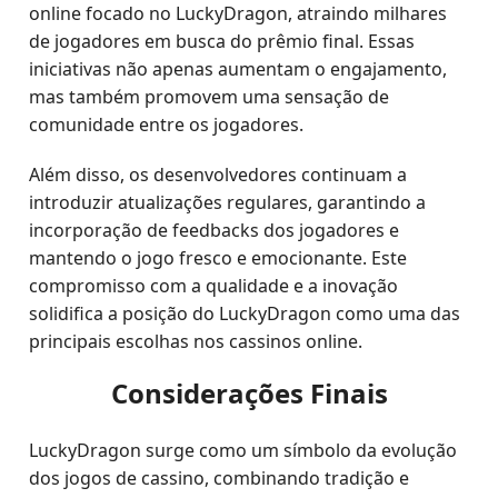
online focado no LuckyDragon, atraindo milhares
de jogadores em busca do prêmio final. Essas
iniciativas não apenas aumentam o engajamento,
mas também promovem uma sensação de
comunidade entre os jogadores.
Além disso, os desenvolvedores continuam a
introduzir atualizações regulares, garantindo a
incorporação de feedbacks dos jogadores e
mantendo o jogo fresco e emocionante. Este
compromisso com a qualidade e a inovação
solidifica a posição do LuckyDragon como uma das
principais escolhas nos cassinos online.
Considerações Finais
LuckyDragon surge como um símbolo da evolução
dos jogos de cassino, combinando tradição e