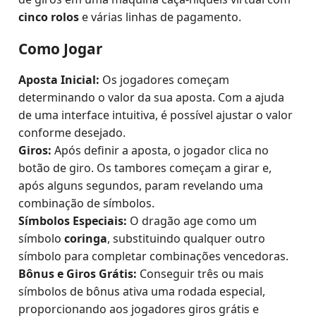
cinco rolos
e várias linhas de pagamento.
Como Jogar
Aposta Inicial:
Os jogadores começam
determinando o valor da sua aposta. Com a ajuda
de uma interface intuitiva, é possível ajustar o valor
conforme desejado.
Giros:
Após definir a aposta, o jogador clica no
botão de giro. Os tambores começam a girar e,
após alguns segundos, param revelando uma
combinação de símbolos.
Símbolos Especiais:
O dragão age como um
símbolo
coringa
, substituindo qualquer outro
símbolo para completar combinações vencedoras.
Bônus e Giros Grátis:
Conseguir três ou mais
símbolos de bônus ativa uma rodada especial,
proporcionando aos jogadores giros grátis e