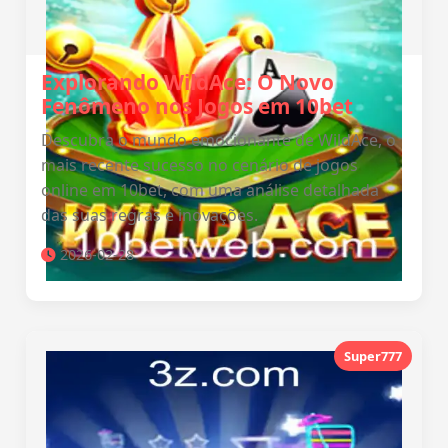
Explorando WildAce: O Novo
Fenômeno nos Jogos em 10bet
Descubra o mundo emocionante de WildAce, o
mais recente sucesso no cenário de jogos
online em 10bet, com uma análise detalhada
das suas regras e inovações.
2026-02-28
Super777