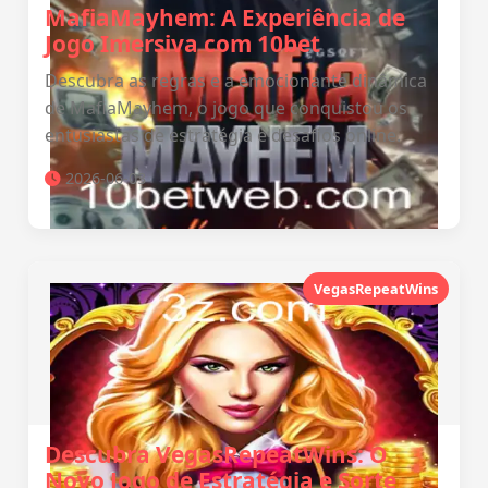
MafiaMayhem: A Experiência de
Jogo Imersiva com 10bet
Descubra as regras e a emocionante dinâmica
de MafiaMayhem, o jogo que conquistou os
entusiastas de estratégia e desafios online.
2026-06-03
VegasRepeatWins
Descubra VegasRepeatWins: O
Novo Jogo de Estratégia e Sorte