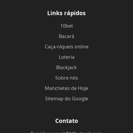
Links rápidos
10bet
Bacará
Caça-níqueis online
Loteria
Blackjack
Sobre nós
Manchetes de Hoje
Sitemap do Google
Contato