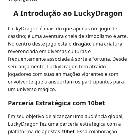
A Introdução ao LuckyDragon
LuckyDragon é mais do que apenas um jogo de
cassino; é uma aventura cheia de simbolismo e arte.
No centro deste jogo está o
dragão
, uma criatura
reverenciada em diversas culturas e
frequentemente associada à sorte e fortuna. Desde
seu lançamento, LuckyDragon tem atraído
jogadores com suas animações vibrantes e som
envolvente que transportam os participantes para
um universo mágico.
Parceria Estratégica com 10bet
Em seu objetivo de alcançar uma audiência global,
LuckyDragon fez uma parceria estratégica com a
plataforma de apostas
10bet
. Essa colaboração