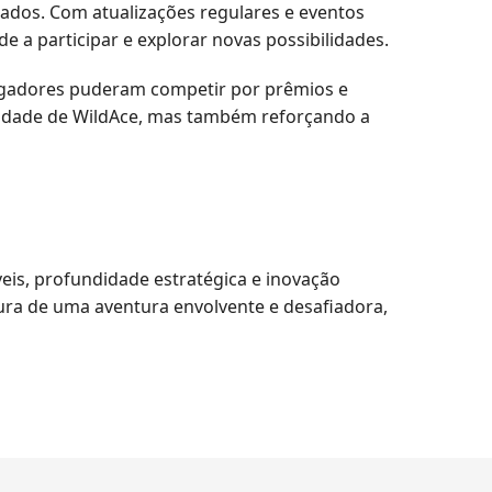
dos. Com atualizações regulares e eventos
e a participar e explorar novas possibilidades.
jogadores puderam competir por prêmios e
ridade de WildAce, mas também reforçando a
eis, profundidade estratégica e inovação
cura de uma aventura envolvente e desafiadora,