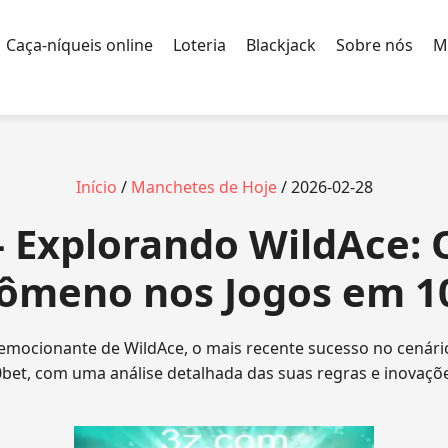
Caça-níqueis online
Loteria
Blackjack
Sobre nós
M
Início
/
Manchetes de Hoje
/ 2026-02-28
- Explorando WildAce:
ômeno nos Jogos em 1
mocionante de WildAce, o mais recente sucesso no cenário
bet, com uma análise detalhada das suas regras e inovaçõ