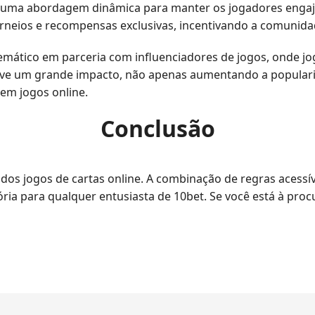
 uma abordagem dinâmica para manter os jogadores engaja
orneios e recompensas exclusivas, incentivando a comunidad
emático em parceria com influenciadores de jogos, onde 
 teve um grande impacto, não apenas aumentando a popula
em jogos online.
Conclusão
s jogos de cartas online. A combinação de regras acessív
ria para qualquer entusiasta de 10bet. Se você está à pro