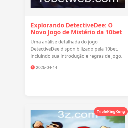
Explorando DetectiveDee: O
Novo Jogo de Mistério da 10bet
Uma análise detalhada do jogo
DetectiveDee disponibilizado pela 10bet,
incluindo sua introdução e regras de jogo.
2026-04-14
TripleKingKong