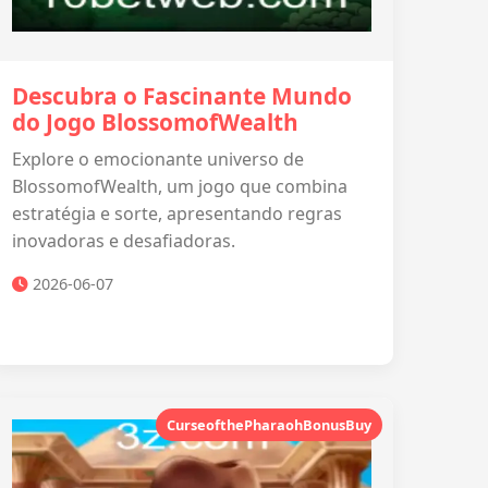
Descubra o Fascinante Mundo
do Jogo BlossomofWealth
Explore o emocionante universo de
BlossomofWealth, um jogo que combina
estratégia e sorte, apresentando regras
inovadoras e desafiadoras.
2026-06-07
CurseofthePharaohBonusBuy