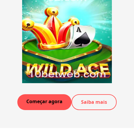
Começar agora
Saiba mais