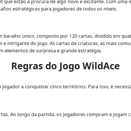
et que estão à procura de algo novo e excitante. Com uma int
fios estratégicos para jogadores de todos os níveis.
 baralho único, composto por 120 cartas, dividido em quatr
 e intrigante do jogo. As cartas de criaturas, as mais comu
cem elementos de surpresa e grande estratégia.
Regras do Jogo WildAce
o jogador a conquistar cinco territórios. Para isso, é nece
s. Ao longo da partida, os jogadores compram e jogam ca