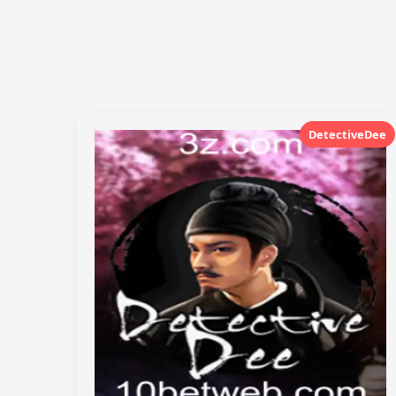
DetectiveDee