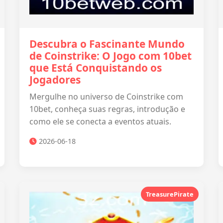
Descubra o Fascinante Mundo
de Coinstrike: O Jogo com 10bet
que Está Conquistando os
Jogadores
Mergulhe no universo de Coinstrike com
10bet, conheça suas regras, introdução e
como ele se conecta a eventos atuais.
2026-06-18
TreasurePirate