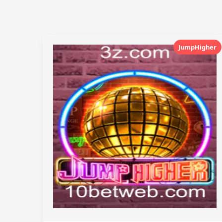
JumpHigher