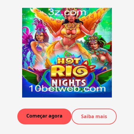
Começar agora
Saiba mais