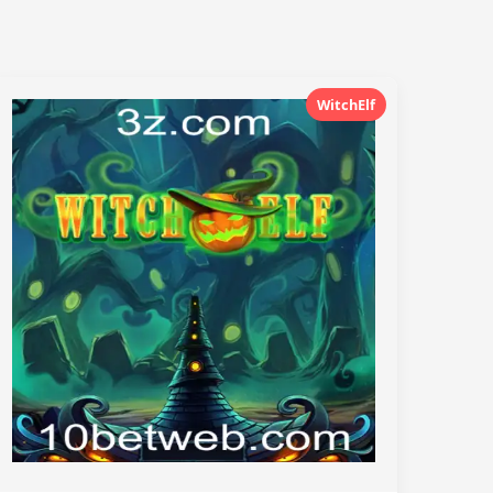
WitchElf