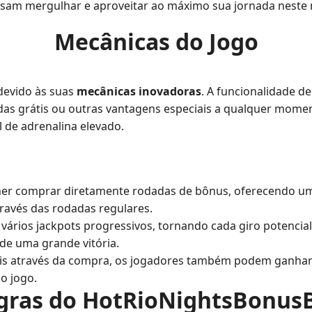
ssam mergulhar e aproveitar ao máximo sua jornada neste 
Mecânicas do Jogo
devido às suas
mecânicas inovadoras
. A funcionalidade 
das grátis ou outras vantagens especiais a qualquer mome
 de adrenalina elevado.
er comprar diretamente rodadas de bônus, oferecendo um
ravés das rodadas regulares.
ários jackpots progressivos, tornando cada giro potencia
de uma grande vitória.
tis através da compra, os jogadores também podem ganhar 
o jogo.
gras do HotRioNightsBonus