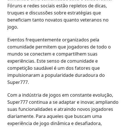
Fóruns e redes sociais estão repletos de dicas,
truques e discussões sobre estratégias que
beneficiam tanto novatos quanto veteranos no
jogo.
Eventos frequentemente organizados pela
comunidade permitem que jogadores de todo o
mundo se conectem e compartilhem suas
experiências. Este senso de comunidade e
competição saudável é um dos fatores que
impulsionaram a popularidade duradoura do
Super777.
Com a indústria de jogos em constante evolução,
Super777 continua a se adaptar e inovar, ampliando
suas funcionalidades e atraindo novos jogadores
diariamente. Para aqueles que buscam uma
experiência de jogo dinâmica e desafiadora,