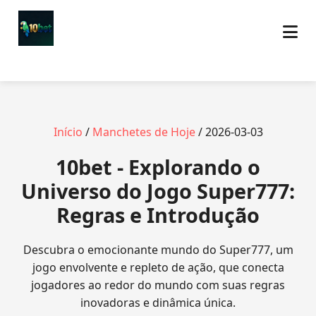
Início
/
Manchetes de Hoje
/ 2026-03-03
10bet - Explorando o
Universo do Jogo Super777:
Regras e Introdução
Descubra o emocionante mundo do Super777, um
jogo envolvente e repleto de ação, que conecta
jogadores ao redor do mundo com suas regras
inovadoras e dinâmica única.