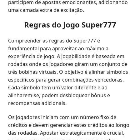
participem de apostas emocionantes, adicionando
uma camada extra de excitação.
Regras do Jogo Super777
Compreender as regras do Super777 é
fundamental para aproveitar ao máximo a
experiência de jogo. A jogabilidade é baseada em
rodadas onde os jogadores giram um conjunto de
três bobinas virtuais. O objetivo é alinhar símbolos
específicos para gerar combinações vencedoras.
Cada símbolo tem um valor diferente e ao
alinharem-se, podem desbloquear bônus e
recompensas adicionais.
Os jogadores iniciam com um número fixo de
créditos e devem gerenciar estes créditos ao longo
das rodadas. Apostar estrategicamente é crucial,