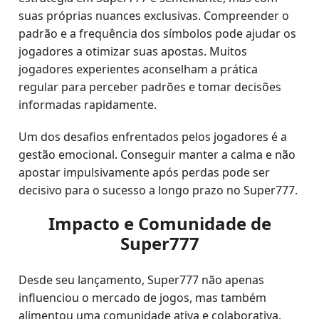
suas próprias nuances exclusivas. Compreender o
padrão e a frequência dos símbolos pode ajudar os
jogadores a otimizar suas apostas. Muitos
jogadores experientes aconselham a prática
regular para perceber padrões e tomar decisões
informadas rapidamente.
Um dos desafios enfrentados pelos jogadores é a
gestão emocional. Conseguir manter a calma e não
apostar impulsivamente após perdas pode ser
decisivo para o sucesso a longo prazo no Super777.
Impacto e Comunidade de
Super777
Desde seu lançamento, Super777 não apenas
influenciou o mercado de jogos, mas também
alimentou uma comunidade ativa e colaborativa.