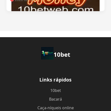
10bet
Links rápidos
10bet
Bacará
Caça-níqueis online