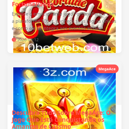
FortunePanda
Explore o emocionante jogo FortunePanda com
a plataforma 10bet, conheça suas regras únicas
e como ele se integra aos eventos atuais.
2026-05-12
MegaAce
Descubra Tudo Sobre MegaAce: O
Jogo Que Está Conquistando os
Amantes de Cassino