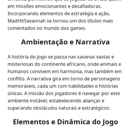
em missões emocionantes e desafiadoras.
Incorporando elementos de estratégia e ação,
MadHitSavannah se tornou um dos títulos mais
comentados no mundo dos games.
Ambientação e Narrativa
A história do jogo se passa nas savanas vastas e
misteriosas do continente africano, onde animais e
humanos convivem em harmonia, mas também em
conflito. A narrativa gira em torno de personagens
memoráveis, cada um com habilidades e histórias
únicas. A missão dos jogadores é navegar por este
ambiente instável, estabelecendo alianças e
superando obstáculos naturais e estratégicos.
Elementos e Dinâmica do Jogo