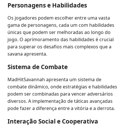
Personagens e Habilidades
Os jogadores podem escolher entre uma vasta
gama de personagens, cada um com habilidades
únicas que podem ser melhoradas ao longo do
jogo. O aprimoramento das habilidades é crucial
para superar os desafios mais complexos que a
savana apresenta.
Sistema de Combate
MadHitSavannah apresenta um sistema de
combate dinâmico, onde estratégias e habilidades
podem ser combinadas para vencer adversários
diversos. A implementação de táticas avançadas
pode fazer a diferença entre a vitória e a derrota.
Interação Social e Cooperativa