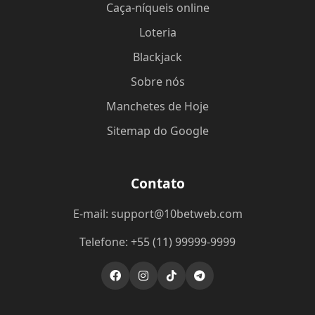
Caça-níqueis online
Loteria
Blackjack
Sobre nós
Manchetes de Hoje
Sitemap do Google
Contato
E-mail: support@10betweb.com
Telefone: +55 (11) 99999-9999