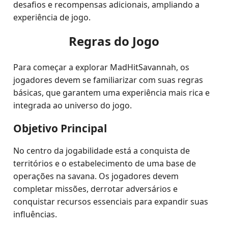
desafios e recompensas adicionais, ampliando a
experiência de jogo.
Regras do Jogo
Para começar a explorar MadHitSavannah, os
jogadores devem se familiarizar com suas regras
básicas, que garantem uma experiência mais rica e
integrada ao universo do jogo.
Objetivo Principal
No centro da jogabilidade está a conquista de
territórios e o estabelecimento de uma base de
operações na savana. Os jogadores devem
completar missões, derrotar adversários e
conquistar recursos essenciais para expandir suas
influências.