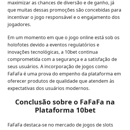
maximizar as chances de diversão e de ganho, já
que muitas dessas promoções são concebidas para
incentivar o jogo responsável e o engajamento dos
jogadores.
Em um momento em que o jogo online está sob os
holofotes devido a eventos regulatórios e
inovações tecnológicas, a 10bet continua
comprometida com a segurança e a satisfação de
seus usuários. A incorporação de jogos como
FaFaFa é uma prova do empenho da plataforma em
oferecer produtos de qualidade que atendem às
expectativas dos usuários modernos.
Conclusão sobre o FaFaFa na
Plataforma 10bet
FaFaFa destaca-se no mercado de jogos de slots