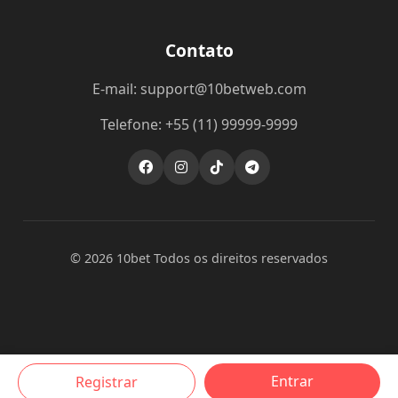
Contato
E-mail: support@10betweb.com
Telefone: +55 (11) 99999-9999
© 2026 10bet Todos os direitos reservados
Entrar
Registrar