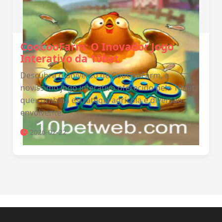
CooCooFarm: O Inovador Jogo
Interativo da 10bet
Descubra o universo de CooCooFarm, o
novíssimo jogo interativo oferecido pela 10bet
que combina estratégia agrícola e diversão
envolvente.
2026-02-22