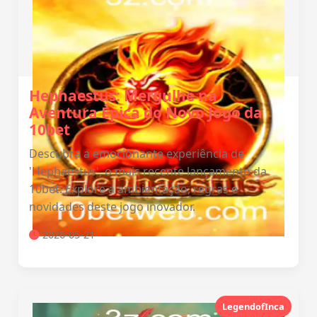
Hephaestus: Mergulhe na
Aventura Épica do Novo Jogo da
10bet
Descubra a emocionante experiência de
'Hephaestus', o mais recente lançamento da
10bet. Explore a ambientação, regras e
novidades deste jogo inovador.
2026-05-21
LegendofInca