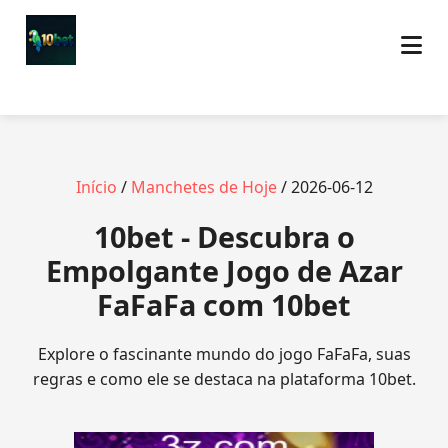
Início
/
Manchetes de Hoje
/ 2026-06-12
10bet - Descubra o
Empolgante Jogo de Azar
FaFaFa com 10bet
Explore o fascinante mundo do jogo FaFaFa, suas
regras e como ele se destaca na plataforma 10bet.