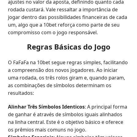
ajustes no valor da aposta, definindo quanto cada
rodada custará. Vale ressaltar a importância de
jogar dentro das possibilidades financeiras de cada
um, algo que a 10bet reforça como parte de seu
compromisso com o jogo responsável.
Regras Básicas do Jogo
O FaFaFa na 10bet segue regras simples, facilitando
a compreensão dos novos jogadores. Ao iniciar
uma rodada, os três rolos giram e, quando param,
as combinações de símbolos determinam os
resultados:
Alinhar Três Símbolos Identicos
: A principal forma
de ganhar é através de símbolos iguais alinhados
na linha central. Este é o objetivo básico e oferece
os prêmios mais comuns no jogo.