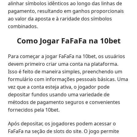
alinhar símbolos idênticos ao longo das linhas de
pagamento, resultando em ganhos proporcionais
ao valor da aposta e à raridade dos símbolos
combinados.
Como Jogar FaFaFa na 10bet
Para começar a jogar FaFaFa na 10bet, os usuários
devem primeiro criar uma conta na plataforma.
Isso é feito de maneira simples, preenchendo um
formulário com informações pessoais básicas. Uma
vez que a conta esteja ativa, o jogador pode
depositar fundos usando uma variedade de
métodos de pagamento seguros e convenientes
fornecidos pela 10bet.
Após depositar, os jogadores podem acessar o
FaFaFa na seção de slots do site. O jogo permite