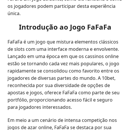
os jogadores podem participar desta experiência
única.
Introdução ao Jogo FaFaFa
FaFaFa é um jogo que mistura elementos clássicos
de slots com uma interface moderna e envolvente.
Lançado em uma época em que os cassinos online
estão se tornando cada vez mais populares, o jogo
rapidamente se consolidou como favorito entre os
jogadores de diversas partes do mundo. A 10bet,
reconhecida por sua diversidade de opções de
apostas e jogos, oferece FaFaFa como parte de seu
portfólio, proporcionando acesso fácil e seguro
para jogadores interessados.
Em meio a um cenário de intensa competição nos
jogos de azar online, FaFaFa se destaca por sua