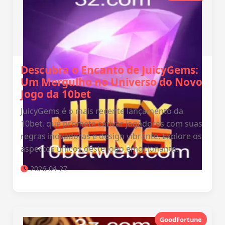
Descubra o Encanto de JuicyGems:
Um Mergulho no Universo do Novo
Jogo da 10bet
JuicyGems é o mais recente lançamento da
10bet, que promete cativar jogadores com suas
regras inovadoras e design vibrante. Explore os
aspectos únicos deste jogo emocionante.
2026-04-27
GoodFortune