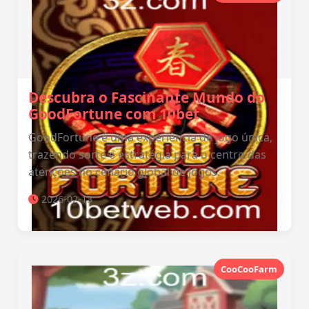
Descubra o Fascinante Mundo do
GoodFortune com 10bet
GoodFortune é uma experiência de jogo única,
trazendo sorte e estratégia para o centro das
atenções no cenário global de jogos.
2026-02-13
CooCooFarm