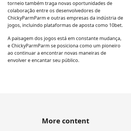
torneio também traga novas oportunidades de
colaboração entre os desenvolvedores de
ChickyParmParm e outras empresas da indústria de
jogos, incluindo plataformas de aposta como 10bet.
A paisagem dos jogos está em constante mudança,
e ChickyParmParm se posiciona como um pioneiro
ao continuar a encontrar novas maneiras de
envolver e encantar seu público.
More content