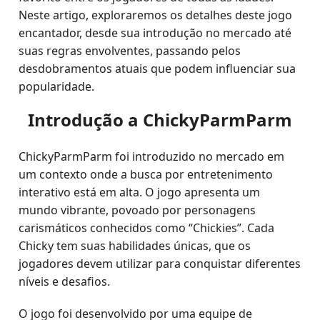
Neste artigo, exploraremos os detalhes deste jogo
encantador, desde sua introdução no mercado até
suas regras envolventes, passando pelos
desdobramentos atuais que podem influenciar sua
popularidade.
Introdução a ChickyParmParm
ChickyParmParm foi introduzido no mercado em
um contexto onde a busca por entretenimento
interativo está em alta. O jogo apresenta um
mundo vibrante, povoado por personagens
carismáticos conhecidos como “Chickies”. Cada
Chicky tem suas habilidades únicas, que os
jogadores devem utilizar para conquistar diferentes
níveis e desafios.
O jogo foi desenvolvido por uma equipe de