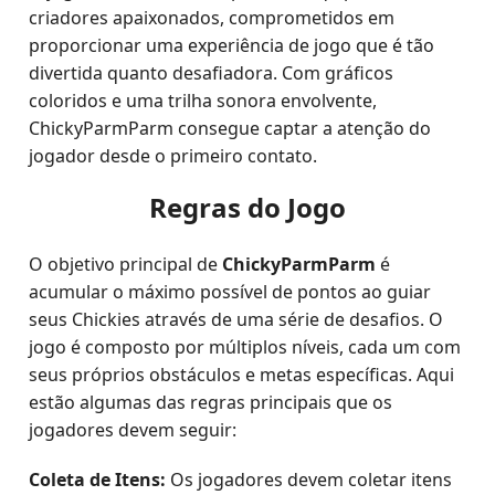
criadores apaixonados, comprometidos em
proporcionar uma experiência de jogo que é tão
divertida quanto desafiadora. Com gráficos
coloridos e uma trilha sonora envolvente,
ChickyParmParm consegue captar a atenção do
jogador desde o primeiro contato.
Regras do Jogo
O objetivo principal de
ChickyParmParm
é
acumular o máximo possível de pontos ao guiar
seus Chickies através de uma série de desafios. O
jogo é composto por múltiplos níveis, cada um com
seus próprios obstáculos e metas específicas. Aqui
estão algumas das regras principais que os
jogadores devem seguir:
Coleta de Itens:
Os jogadores devem coletar itens