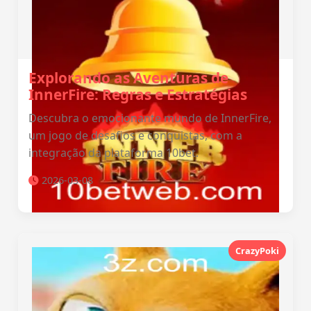
Explorando as Aventuras de
InnerFire: Regras e Estratégias
Descubra o emocionante mundo de InnerFire,
um jogo de desafios e conquistas, com a
integração da plataforma 10bet.
2026-03-08
CrazyPoki