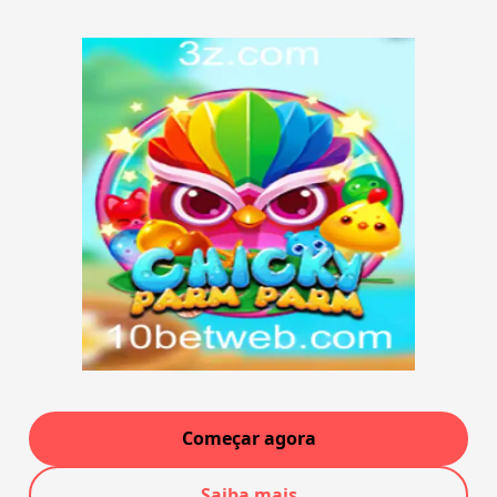
Começar agora
Saiba mais