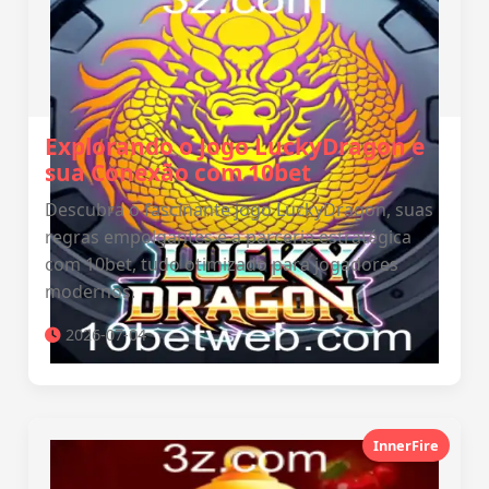
Explorando o Jogo LuckyDragon e
sua Conexão com 10bet
Descubra o fascinante jogo LuckyDragon, suas
regras empolgantes e a parceria estratégica
com 10bet, tudo otimizado para jogadores
modernos.
2026-07-04
InnerFire