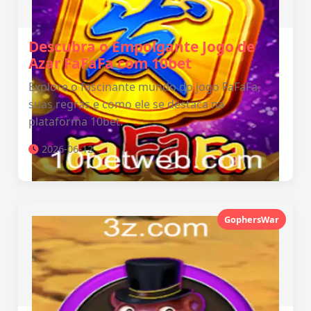
Descubra o Empolgante Jogo de
Azar FaFaFa com 10bet
Explore o fascinante mundo do jogo FaFaFa,
suas regras e como ele se destaca na
plataforma 10bet.
2026-06-12
GophersWar