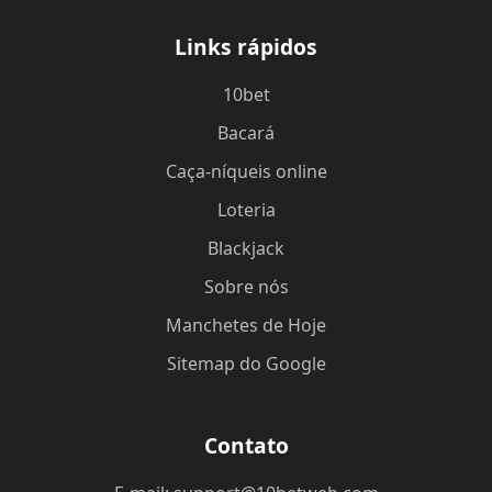
Links rápidos
10bet
Bacará
Caça-níqueis online
Loteria
Blackjack
Sobre nós
Manchetes de Hoje
Sitemap do Google
Contato