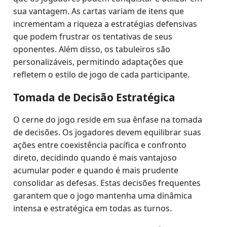
sua vantagem. As cartas variam de itens que
incrementam a riqueza a estratégias defensivas
que podem frustrar os tentativas de seus
oponentes. Além disso, os tabuleiros são
personalizáveis, permitindo adaptações que
refletem o estilo de jogo de cada participante.
Tomada de Decisão Estratégica
O cerne do jogo reside em sua ênfase na tomada
de decisões. Os jogadores devem equilibrar suas
ações entre coexistência pacífica e confronto
direto, decidindo quando é mais vantajoso
acumular poder e quando é mais prudente
consolidar as defesas. Estas decisões frequentes
garantem que o jogo mantenha uma dinâmica
intensa e estratégica em todas as turnos.