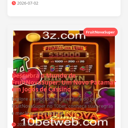
2026-07-02
FruitNovaSuper
Descubra o Mundo de
FruitNovaSuper: Um Novo Patamar
em Jogos de Cassino
Explore a emocionante aventura do jogo
FruitNovaSuper no 10bet, conheça suas regras
e mecânicas inovadoras.
2026-05-09