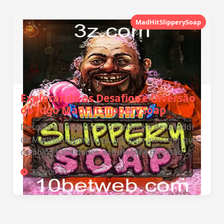
MadHitSlipperySoap
Explorando os Desafios e Diversão
do Jogo MadHitSlipperySoap
Descubra o mundo emocionante e desafiador
de MadHitSlipperySoap, um jogo inovador que
combina habilidades, estratégia e diversão.
2026-06-20