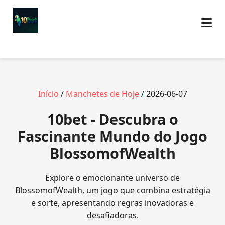
Início
/
Manchetes de Hoje
/ 2026-06-07
10bet - Descubra o
Fascinante Mundo do Jogo
BlossomofWealth
Explore o emocionante universo de
BlossomofWealth, um jogo que combina estratégia
e sorte, apresentando regras inovadoras e
desafiadoras.