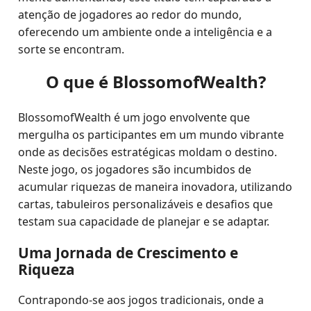
atenção de jogadores ao redor do mundo,
oferecendo um ambiente onde a inteligência e a
sorte se encontram.
O que é BlossomofWealth?
BlossomofWealth é um jogo envolvente que
mergulha os participantes em um mundo vibrante
onde as decisões estratégicas moldam o destino.
Neste jogo, os jogadores são incumbidos de
acumular riquezas de maneira inovadora, utilizando
cartas, tabuleiros personalizáveis e desafios que
testam sua capacidade de planejar e se adaptar.
Uma Jornada de Crescimento e
Riqueza
Contrapondo-se aos jogos tradicionais, onde a