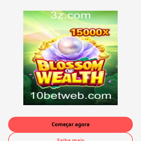
Começar agora
Saiba mais