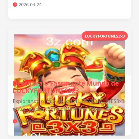
2026-04-24
LUCKYFORTUNES3x3
Descubra o Fascinante Mundo de
LUCKYFORTUNES3x3
Explorando o jogo de azar LUCKYFORTUNES3x3
e sua relação com a plataforma 10bet.
2026-02-18