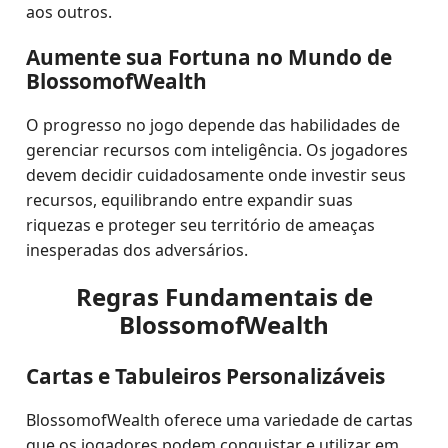
aos outros.
Aumente sua Fortuna no Mundo de
BlossomofWealth
O progresso no jogo depende das habilidades de
gerenciar recursos com inteligência. Os jogadores
devem decidir cuidadosamente onde investir seus
recursos, equilibrando entre expandir suas
riquezas e proteger seu território de ameaças
inesperadas dos adversários.
Regras Fundamentais de
BlossomofWealth
Cartas e Tabuleiros Personalizáveis
BlossomofWealth oferece uma variedade de cartas
que os jogadores podem conquistar e utilizar em