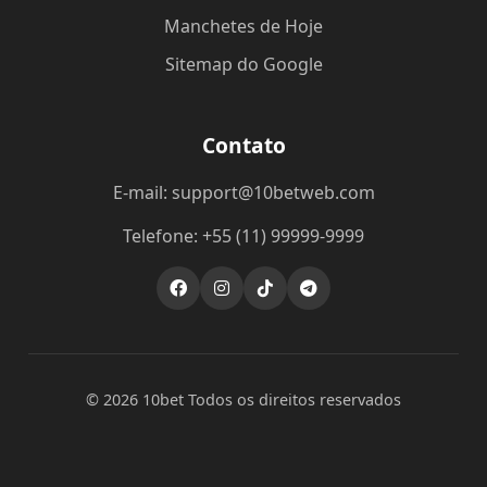
Manchetes de Hoje
Sitemap do Google
Contato
E-mail: support@10betweb.com
Telefone: +55 (11) 99999-9999
© 2026 10bet Todos os direitos reservados