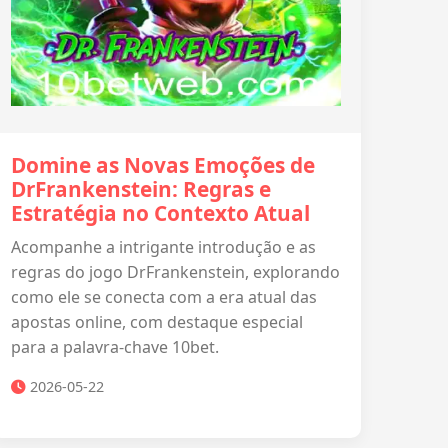
Domine as Novas Emoções de
DrFrankenstein: Regras e
Estratégia no Contexto Atual
Acompanhe a intrigante introdução e as
regras do jogo DrFrankenstein, explorando
como ele se conecta com a era atual das
apostas online, com destaque especial
para a palavra-chave 10bet.
2026-05-22