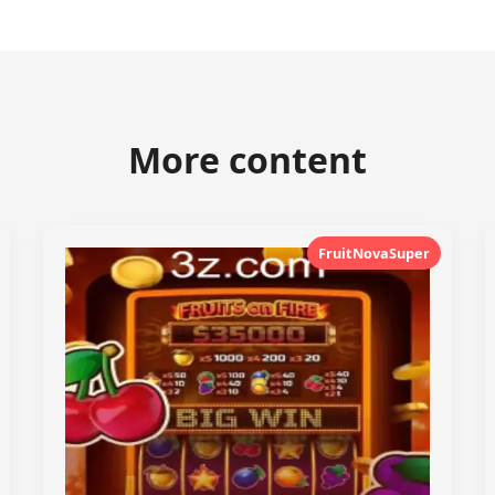
More content
FruitNovaSuper