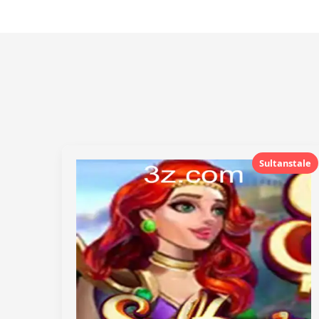
Sultanstale