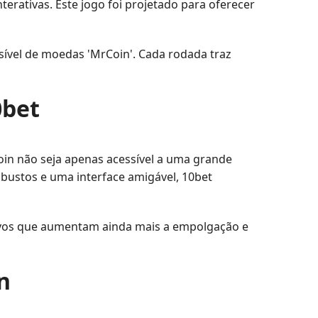
rativas. Este jogo foi projetado para oferecer
sível de moedas 'MrCoin'. Cada rodada traz
0bet
oin não seja apenas acessível a uma grande
bustos e uma interface amigável, 10bet
ivos que aumentam ainda mais a empolgação e
n