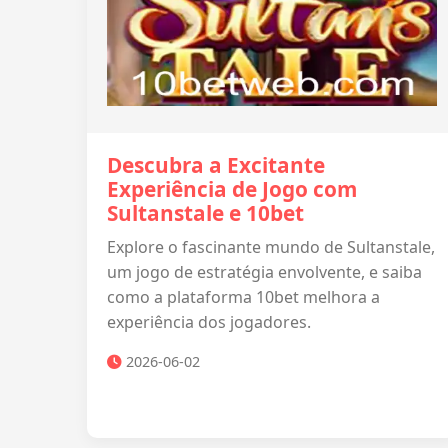
Descubra a Excitante
Experiência de Jogo com
Sultanstale e 10bet
Explore o fascinante mundo de Sultanstale,
um jogo de estratégia envolvente, e saiba
como a plataforma 10bet melhora a
experiência dos jogadores.
2026-06-02