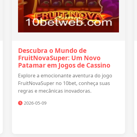
Descubra o Mundo de
FruitNovaSuper: Um Novo
Patamar em Jogos de Cassino
Explore a emocionante aventura do jogo
FruitNovaSuper no 10bet, conheça suas
regras e mecânicas inovadoras.
2026-05-09