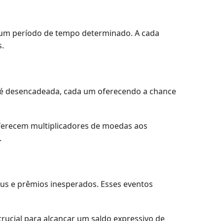
 um período de tempo determinado. A cada
.
s é desencadeada, cada um oferecendo a chance
 oferecem multiplicadores de moedas aos
.
us e prêmios inesperados. Esses eventos
rucial para alcançar um saldo expressivo de