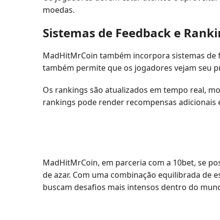
moedas.
Sistemas de Feedback e Ranki
MadHitMrCoin também incorpora sistemas de fe
também permite que os jogadores vejam seu p
Os rankings são atualizados em tempo real, m
rankings pode render recompensas adicionais e
MadHitMrCoin, em parceria com a 10bet, se po
de azar. Com uma combinação equilibrada de es
buscam desafios mais intensos dentro do mundo