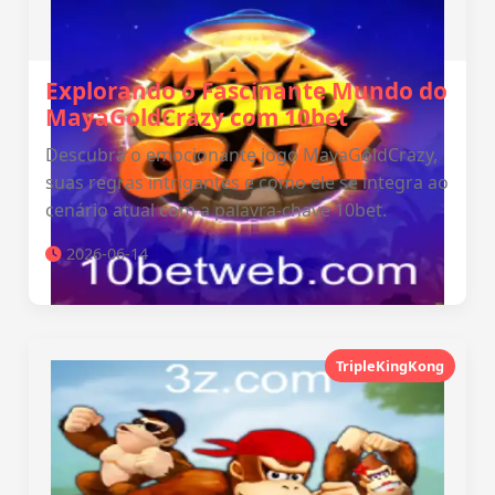
Explorando o Fascinante Mundo do
MayaGoldCrazy com 10bet
Descubra o emocionante jogo MayaGoldCrazy,
suas regras intrigantes e como ele se integra ao
cenário atual com a palavra-chave 10bet.
2026-06-14
TripleKingKong