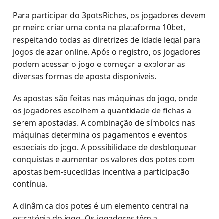
Para participar do 3potsRiches, os jogadores devem
primeiro criar uma conta na plataforma 10bet,
respeitando todas as diretrizes de idade legal para
jogos de azar online. Após o registro, os jogadores
podem acessar o jogo e começar a explorar as
diversas formas de aposta disponíveis.
As apostas são feitas nas máquinas do jogo, onde
os jogadores escolhem a quantidade de fichas a
serem apostadas. A combinação de símbolos nas
máquinas determina os pagamentos e eventos
especiais do jogo. A possibilidade de desbloquear
conquistas e aumentar os valores dos potes com
apostas bem-sucedidas incentiva a participação
contínua.
A dinâmica dos potes é um elemento central na
estratégia do jogo. Os jogadores têm a