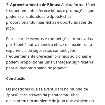
3.
Aproveitamento de Bônus:
A plataforma 10bet
frequentemente oferece bônus e promoções que
podem ser utilizados no 3potsRiches,
proporcionando mais fichas e oportunidades de
jogo.
Participar de eventos e competições promovidas
por 10bet é outra maneira eficaz de maximizar a
experiência de jogo. Estas competições
frequentemente oferecem prêmios adicionais e
podem proporcionar uma vantagem significativa
para aumentar o saldo do jogador.
Conclusão
Os jogadores que se aventuram no mundo de
3potsRiches através da plataforma 10bet
descobrem um ambiente de jogo que vai além do