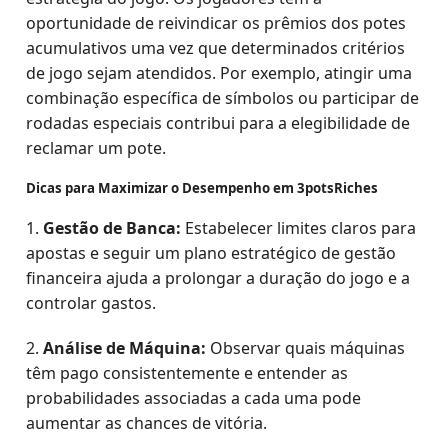
oportunidade de reivindicar os prêmios dos potes
acumulativos uma vez que determinados critérios
de jogo sejam atendidos. Por exemplo, atingir uma
combinação específica de símbolos ou participar de
rodadas especiais contribui para a elegibilidade de
reclamar um pote.
Dicas para Maximizar o Desempenho em 3potsRiches
1.
Gestão de Banca:
Estabelecer limites claros para
apostas e seguir um plano estratégico de gestão
financeira ajuda a prolongar a duração do jogo e a
controlar gastos.
2.
Análise de Máquina:
Observar quais máquinas
têm pago consistentemente e entender as
probabilidades associadas a cada uma pode
aumentar as chances de vitória.