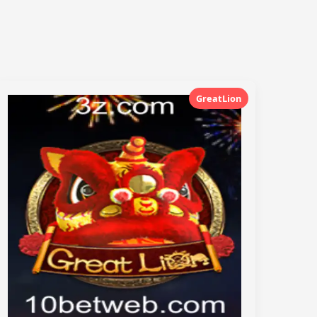
GreatLion