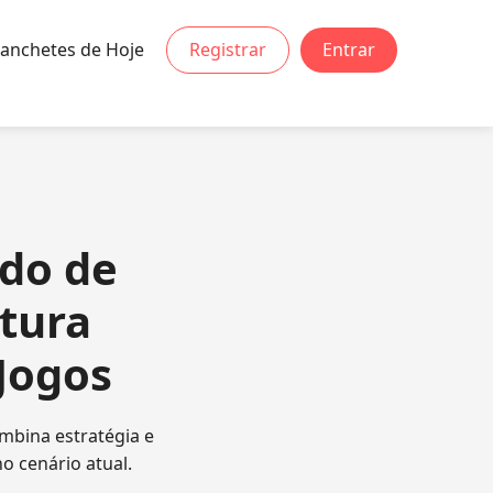
anchetes de Hoje
Registrar
Entrar
do de
tura
Jogos
mbina estratégia e
o cenário atual.