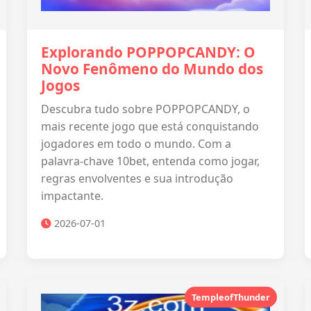
Explorando POPPOPCANDY: O
Novo Fenômeno do Mundo dos
Jogos
Descubra tudo sobre POPPOPCANDY, o
mais recente jogo que está conquistando
jogadores em todo o mundo. Com a
palavra-chave 10bet, entenda como jogar,
regras envolventes e sua introdução
impactante.
2026-07-01
TempleofThunder