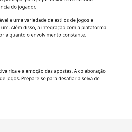
ncia do jogador.
el a uma variedade de estilos de jogos e
er um. Além disso, a integração com a plataforma
oria quanto o envolvimento constante.
iva rica e a emoção das apostas. A colaboração
e jogos. Prepare-se para desafiar a selva de