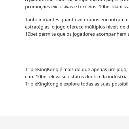
promoções exclusivas e torneios, 10bet viabili
Tanto iniciantes quanto veteranos encontram e
estratégias, o jogo oferece múltiplos níveis de
10bet permite que os jogadores acompanhem sua
TripleKingKong é mais do que apenas um jogo; 
com 10bet eleva seu status dentro da indústria
TripleKingKong e explore todas as suas possib