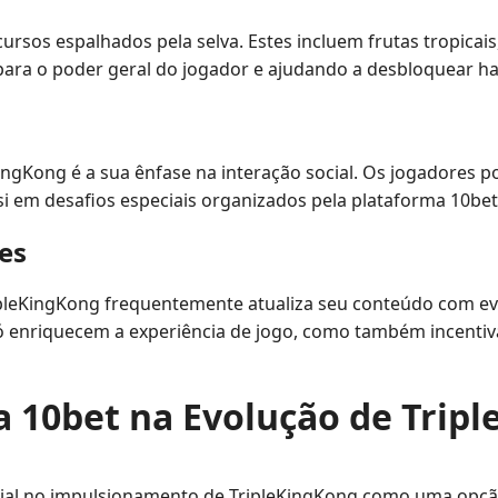
ursos espalhados pela selva. Estes incluem frutas tropicais
para o poder geral do jogador e ajudando a desbloquear hab
ingKong é a sua ênfase na interação social. Os jogadores 
si em desafios especiais organizados pela plataforma 10bet
es
ipleKingKong frequentemente atualiza seu conteúdo com e
ó enriquecem a experiência de jogo, como também incentiv
a 10bet na Evolução de Trip
al no impulsionamento de TripleKingKong como uma opção 