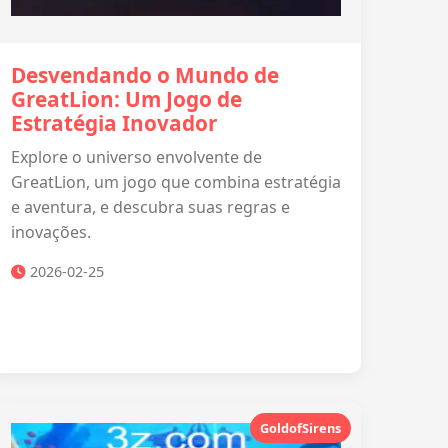
Desvendando o Mundo de
GreatLion: Um Jogo de
Estratégia Inovador
Explore o universo envolvente de
GreatLion, um jogo que combina estratégia
e aventura, e descubra suas regras e
inovações.
2026-02-25
GoldofSirens