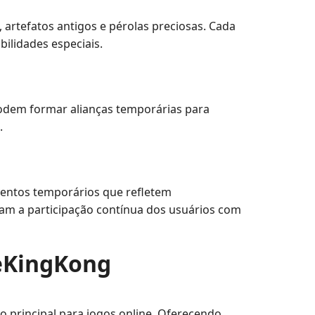
, artefatos antigos e pérolas preciosas. Cada
ilidades especiais.
podem formar alianças temporárias para
.
ventos temporários que refletem
am a participação contínua dos usuários com
leKingKong
principal para jogos online. Oferecendo