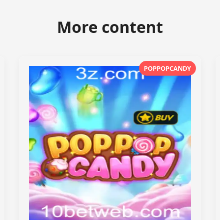
More content
POPPOPCANDY