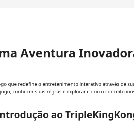
Uma Aventura Inovador
ogo que redefine o entretenimento interativo através de su
o jogo, conhecer suas regras e explorar como o conceito i
Introdução ao TripleKingKon