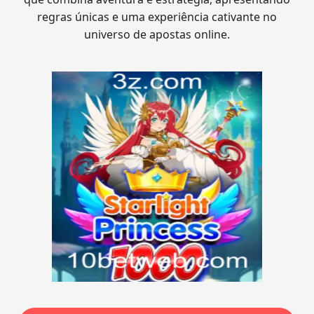
regras únicas e uma experiência cativante no
universo de apostas online.