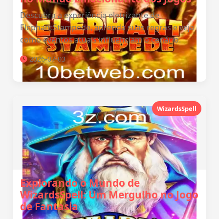
Descubra a experiência eletrizante de
ElephantStampede, aprenda suas regras e veja
como eventos atuais influenciam o cenário.
2026-07-03
WizardsSpell
Explorando o Mundo de
WizardsSpell: Um Mergulho no Jogo
de Fantasia