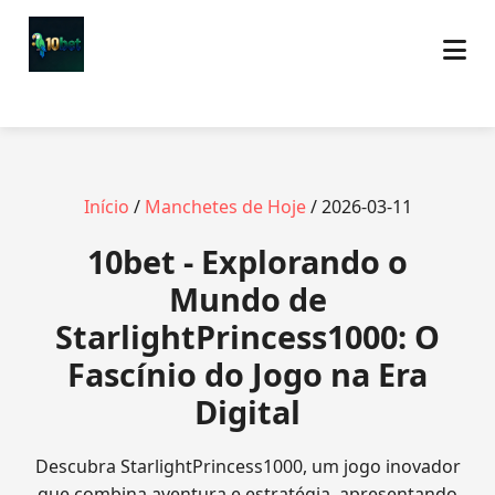
Início
/
Manchetes de Hoje
/ 2026-03-11
10bet - Explorando o
Mundo de
StarlightPrincess1000: O
Fascínio do Jogo na Era
Digital
Descubra StarlightPrincess1000, um jogo inovador
que combina aventura e estratégia, apresentando