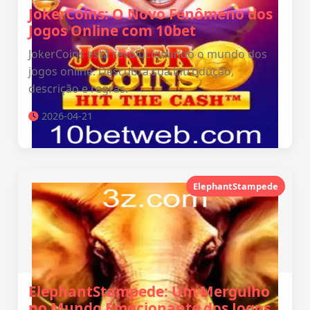
JokerCoins: O Novo Fenômeno dos
Jogos Online com 10bet
JokerCoins está revolucionando o mundo dos
jogos online. Descubra sua introdução,
descrição e regras.
2026-04-21
ElephantStampede
ElephantStampede: Um Mergulho
no Mundo Emocionante dos Jogos