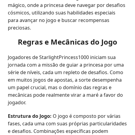
mágico, onde a princesa deve navegar por desafios
cósmicos, utilizando suas habilidades especiais
para avançar no jogo e buscar recompensas
preciosas.
Regras e Mecânicas do Jogo
Jogadores de StarlightPrincess1000 iniciam sua
jornada com a missão de guiar a princesa por uma
série de níveis, cada um repleto de desafios. Como
em muitos jogos de apostas, a sorte desempenha
um papel crucial, mas o domínio das regras e
mecânicas pode realmente virar a maré a favor do
jogador.
Estrutura do Jogo:
O jogo é composto por várias
fases, cada uma com suas próprias particularidades
e desafios. Combinações específicas podem