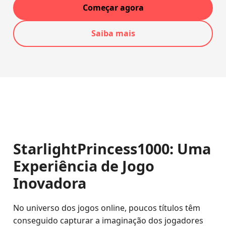
Começar agora
Saiba mais
StarlightPrincess1000: Uma
Experiência de Jogo
Inovadora
No universo dos jogos online, poucos títulos têm
conseguido capturar a imaginação dos jogadores