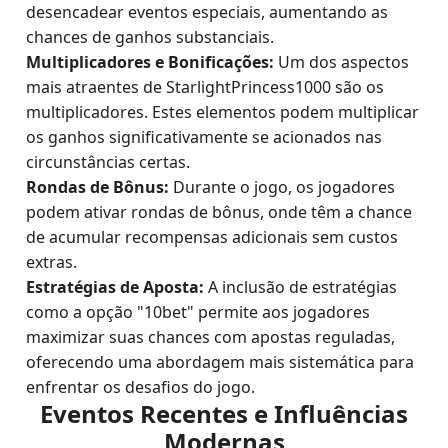
desencadear eventos especiais, aumentando as
chances de ganhos substanciais.
Multiplicadores e Bonificações:
Um dos aspectos
mais atraentes de StarlightPrincess1000 são os
multiplicadores. Estes elementos podem multiplicar
os ganhos significativamente se acionados nas
circunstâncias certas.
Rondas de Bônus:
Durante o jogo, os jogadores
podem ativar rondas de bônus, onde têm a chance
de acumular recompensas adicionais sem custos
extras.
Estratégias de Aposta:
A inclusão de estratégias
como a opção "10bet" permite aos jogadores
maximizar suas chances com apostas reguladas,
oferecendo uma abordagem mais sistemática para
enfrentar os desafios do jogo.
Eventos Recentes e Influências
Modernas