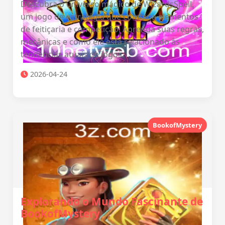
Descubra o universo mágico de WizardsSpell,
um jogo de estratégia que combina elementos
de feitiçaria e competição. Aprenda suas regras,
mecânicas e como ele está relacionado às
tendências atuais de jogos.
2026-04-24
BookofMystery
Explorando o Mundo Fascinante de
BookofMystery