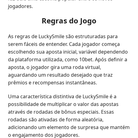
jogadores.
Regras do Jogo
As regras de LuckySmile são estruturadas para
serem fáceis de entender. Cada jogador começa
escolhendo sua aposta inicial, variável dependendo
da plataforma utilizada, como 10bet. Após definir a
aposta, o jogador gira uma roda virtual,
aguardando um resultado desejado que traz
prêmios e recompensas instantâneas.
Uma característica distintiva de LuckySmile é a
possibilidade de multiplicar o valor das apostas
através de rodadas de bônus especiais. Essas
rodadas são ativadas de forma aleatória,
adicionando um elemento de surpresa que mantém
o engajamento dos jogadores.