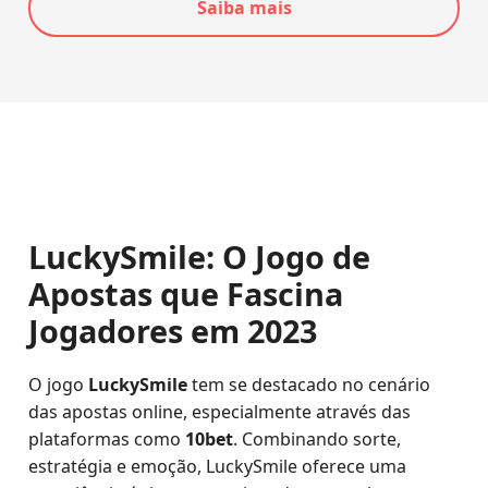
Saiba mais
LuckySmile: O Jogo de
Apostas que Fascina
Jogadores em 2023
O jogo
LuckySmile
tem se destacado no cenário
das apostas online, especialmente através das
plataformas como
10bet
. Combinando sorte,
estratégia e emoção, LuckySmile oferece uma