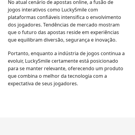
No atual cenário de apostas online, a fusão de
jogos interativos como LuckySmile com
plataformas confiáveis intensifica o envolvimento
dos jogadores. Tendências de mercado mostram
que o futuro das apostas reside em experiências
que equilibram diversão, segurança e inovação.
Portanto, enquanto a indústria de jogos continua a
evoluir, LuckySmile certamente está posicionado
para se manter relevante, oferecendo um produto
que combina o melhor da tecnologia com a
expectativa de seus jogadores.